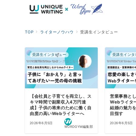
TOP
ライターノウハウ
受講生インタビュー
受講生インタビュー
受講生インタ
無料カウンセリングはこちら
【会社員と子育てを両立し、ス
営業事務と
キマ時間で副業収入4万円達
Webライタ
成】子供の将来のために働く自
結婚の魅力
由度の高いWebライターへ
目指す
2026年6月5日
2026年6月5日
WORDGYM編集部