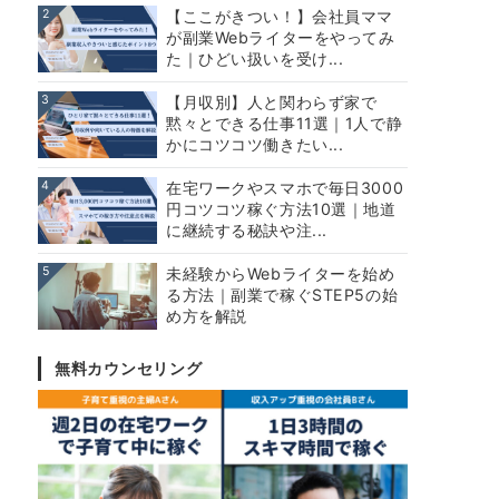
2
【ここがきつい！】会社員ママ
が副業Webライターをやってみ
た｜ひどい扱いを受け...
3
【月収別】人と関わらず家で
黙々とできる仕事11選｜1人で静
かにコツコツ働きたい...
4
在宅ワークやスマホで毎日3000
円コツコツ稼ぐ方法10選｜地道
に継続する秘訣や注...
5
未経験からWebライターを始め
る方法｜副業で稼ぐSTEP5の始
め方を解説
無料カウンセリング